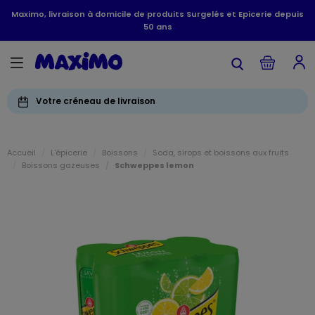
Maximo, livraison à domicile de produits Surgelés et Epicerie depuis
50 ans
Votre créneau de livraison
Accueil
L'épicerie
Boissons
Soda, sirops et boissons aux fruits
Boissons gazeuses
Schweppes lemon