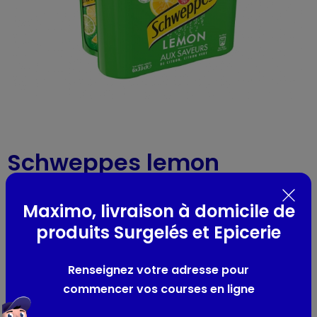
Schweppes lemon
Réf : 37921
- 6 x 33cl
Maximo, livraison à domicile de
produits Surgelés et Epicerie
Présentation
-
Renseignez votre adresse pour
commencer vos courses en ligne