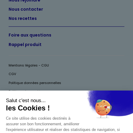
Nous contacter
Nos recettes
Foire aux questions
Rappel produit
Mentions légales - CGU
CGV
Politique données personnelles
Politique des cookies
Accessibilité
Pour votre santé, mangez au moins cinq fruits et légumes par jour, plus
d’infos sur
www.mangerbouger.fr