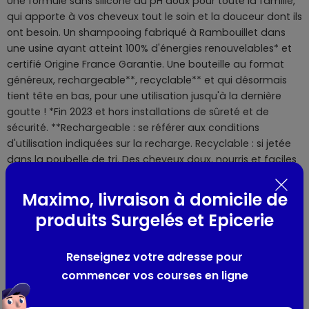
Une formule sans silicone au pH doux pour toute la famille,
qui apporte à vos cheveux tout le soin et la douceur dont ils
ont besoin. Un shampooing fabriqué à Rambouillet dans
une usine ayant atteint 100% d'énergies renouvelables* et
certifié Origine France Garantie. Une bouteille au format
généreux, rechargeable**, recyclable** et qui désormais
tient tête en bas, pour une utilisation jusqu'à la dernière
goutte ! *Fin 2023 et hors installations de sûreté et de
sécurité. **Rechargeable : se référer aux conditions
d'utilisation indiquées sur la recharge. Recyclable : si jetée
dans la poubelle de tri. Des cheveux doux, nourris et faciles
à démêler.
Maximo, livraison à domicile de
Composition / Ingrédients / Allergènes
produits Surgelés et Epicerie
1258449 J - INGREDIENTS: AQUA / WATER - SODIUM LAURETH
Renseignez votre adresse pour
SULFATE - COCAMIDOPROPYL BETAINE - GLYCOL DISTEARATE -
CARBOMER - SORBIC ACID - GLYCERIN - SODIUM CHLORIDE -
commencer vos courses en ligne
SODIUM BENZOATE - SODIUM HYDROXIDE - VANILLIN - ARGILLA /
MAGNESIUM ALUMINUM SILICATE - PRUNUS AMYGDALUS DULCIS