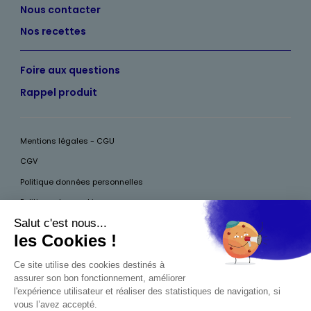
Nous contacter
Nos recettes
Foire aux questions
Rappel produit
Mentions légales - CGU
CGV
Politique données personnelles
Politique des cookies
Accessibilité
Pour votre santé, mangez au moins cinq fruits et légumes par jour, plus
d’infos sur
www.mangerbouger.fr