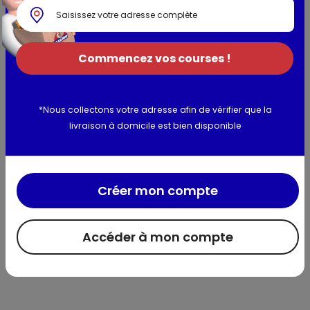
FRUIT EXTRACT / SWEET ALMOND FRUIT EXTRACT - COCO-
BETAINE - CITRIC ACID - HYDROXYPROPYL GUAR
HYDROXYPROPYLTRIMONIUM CHLORIDE - XANTHAN GUM -
Commencez vos courses !
BENZALDEHYDE - BENZYL ALCOHOL - PPG-5-CETETH-20 -
PARFUM / FRAGRANCE (F.I.L. Z70022462/2). Les listes
d'ingrédients entrant dans la composition des produits de
notre marque sont régulièrement mises à jour. Avant
*Nous collectons votre adresse afin de vérifier que la
d'utiliser un produit de notre marque, vous êtes invités à lire
livraison à domicile est bien disponible
la liste d'ingrédients figurant sur son emballage afin de
vous assurer que les ingrédients sont adaptés à votre
utilisation personnelle
Créer mon compte
Utilisation et conservation
Accéder à mon compte
Informations complémentaires