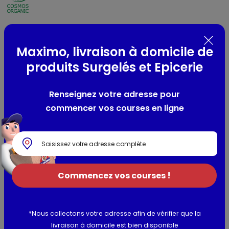
Présentation
Maximo, livraison à domicile de
Shampoing solide réparateur pour cheveux fatigués,
produits Surgelés et Epicerie
ternes, cassants, fourchus.
Renseignez votre adresse pour
Composition / Ingrédients / Allergènes
commencer vos courses en ligne
Triticum Vulgare (Wheat) Starch*, Potassium Lauryl Sulfate,
Cetearyl Alcohol, Sodium Lauryl Sulfate, Stearic Acid,
Palmitic Acid, Glycerin, Aqua(Water), Parfum(Fragrance),
Butyrospermum Parkii (Shea) Butter*, Lactic Acid, Limonene,
Calendula Officinalis Flower Extract, Hibiscus Sabdariffa
Commencez vos courses !
Flower Extract, Papaver Rhoeas Petal Extract, Citric Acid,
Potassium Sorbate, Sodium Benzoate
*Nous collectons votre adresse afin de vérifier que la
Informations complémentaires
livraison à domicile est bien disponible