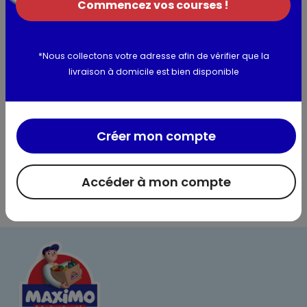
Phenylbenzimidazole Sulfonic Acid, Argania Spinosa Kernel
Commencez vos courses !
Oil, Sodium Hyaluronate, Xanthan Gum, Bis-
Ethylhexyloxyphenol Methoxyphenyl Triazine, Trisodium
EDTA, Ethylhexylglycerin, Caprylyl Glycol, Sodium Hydroxide,
*Nous collectons votre adresse afin de vérifier que la
Phenoxyethanol, Parfum
livraison à domicile est bien disponible
Utilisation et conservation
Créer mon compte
Informations complémentaires
Accéder à mon compte