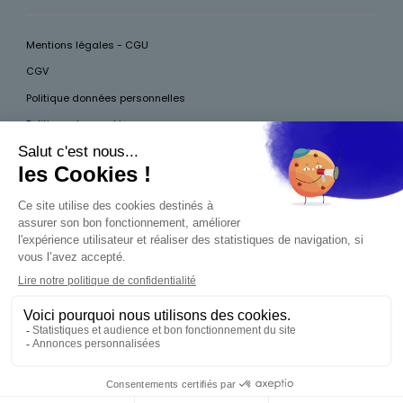
Mentions légales - CGU
CGV
Politique données personnelles
Politique des cookies
Accessibilité
Pour votre santé, mangez au moins cinq fruits et légumes par jour, plus
d’infos sur
www.mangerbouger.fr
Interdiction de vente de boissons alcooliques
aux mineurs de moins de 18 ans
La preuve de majorité de l'acheteur est exigée au
moment de la vente en ligne. CODE DE LA SANTÉ
PUBLIQUE, ART.L.3342-1 ET L.3353-3
0,00 €