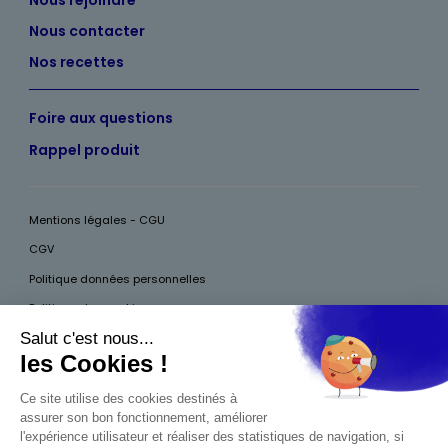
Nous contacter
Nos recettes
Foire aux questions
Rappel produit
Mentions légales - CGU
CGV
Politique données personnelles
Politique des cookies
Accessibilité
Pour votre santé, mangez au moins cinq fruits et légumes par jour, plus
d’infos sur
www.mangerbouger.fr