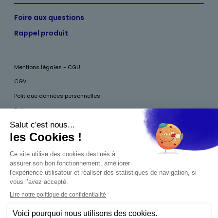
Foire aux questions
Rappel produit
Mentions légales - CGU
CGV
Politique données personnelles
Politique des cookies
Accessibilité
Pour votre santé, mangez au moins cinq fruits et légumes par jour, plus
d’infos sur
www.mangerbouger.fr
Interdiction de vente de boissons alcooliques
aux mineurs de moins de 18 ans