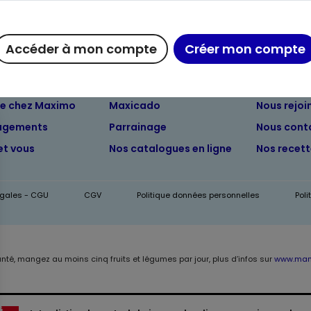
Accéder à mon compte
Créer mon compte
ue chez Maximo
Maxicado
Nous rejoi
agements
Parrainage
Nous cont
et vous
Nos catalogues en ligne
Nos recet
égales - CGU
CGV
Politique données personnelles
Pol
anté, mangez au moins cinq fruits et légumes par jour, plus d’infos sur
www.mang