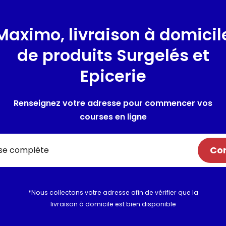
blés sont 100% français, pour 
Maximo, livraison à domicil
Pesticides conformes à la rég
conformes à la réglementati
de produits Surgelés et
Epicerie
Composition / Ingrédie
100% Semoule de BLÉ dur de qu
la moutarde. Si le numéro de l
Renseignez votre adresse pour commencer vos
l'oeuf.
courses en ligne
Allergènes :
Gluten
Com
Utilisation et conserva
Valeurs nutritionnelles
*Nous collectons votre adresse afin de vérifier que la
Informations complém
livraison à domicile est bien disponible