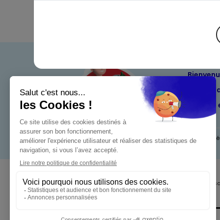
Bienven
Nos eng
Maximo 
Mentions l
Pour votre s