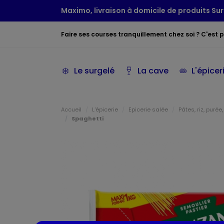
Maximo, livraison à domicile de produits Sur
Faire ses courses tranquillement chez soi ? C'est po
Le surgelé
La cave
L'épicer
Accueil
L'épicerie
Epicerie salée
Pâtes, riz, puré
Spaghetti