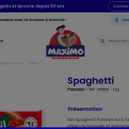
gelés et Epicerie depuis 50 ans
Contac
ssible avec la livraison à domicile !
Liv
ie
e, légumes secs
Pâtes
Spaghetti
Panzani
-
Réf : 05608
- 1 kg
Présentation
Nos Spaghetti Panzani sont f
pâtes de Marseille et Nanterr