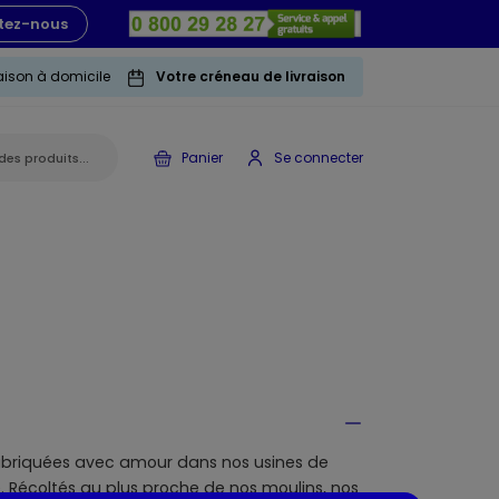
tez-nous
raison à domicile
Votre créneau de livraison
Panier
Se connecter
abriquées avec amour dans nos usines de
e. Récoltés au plus proche de nos moulins, nos