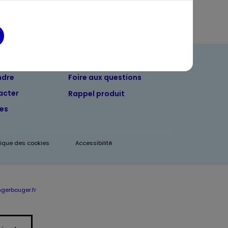
ndre
Foire aux questions
acter
Rappel produit
tes
itique des cookies
Accessibilité
erbouger.fr