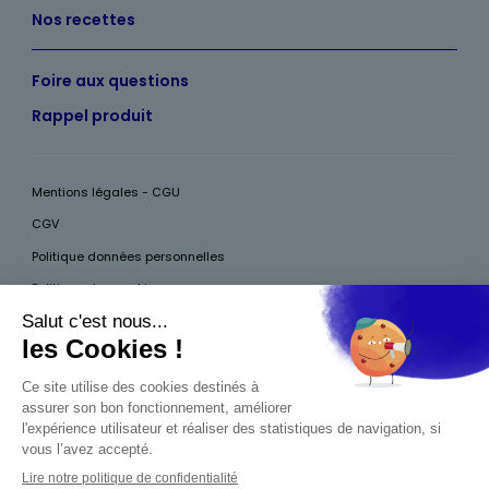
Nos recettes
Foire aux questions
Rappel produit
Mentions légales - CGU
CGV
Politique données personnelles
Politique des cookies
Accessibilité
Pour votre santé, mangez au moins cinq fruits et légumes par jour, plus
d’infos sur
www.mangerbouger.fr