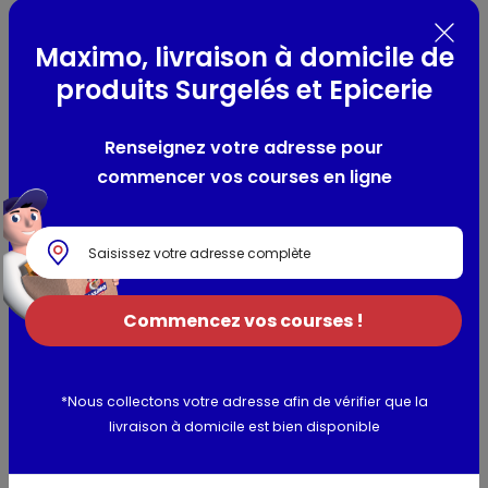
pour les nourrissons et les jeunes enfants. FabriquÃ© en
France.
Maximo, livraison à domicile de
SPRAY NASAL, 150ml
produits Surgelés et Epicerie
Lieu de provenance :
France
Renseignez votre adresse pour
Composition / Ingrédients / Allergènes
commencer vos courses en ligne
eau purifiée, eau de mer filtrée (2%), chlorure de sodium,
édétate disodique, chlorure de benzalkonium, hydroxyde
de sodium, phosphate disodique. Gaz propulseur : azote
Utilisation et conservation
Commencez vos courses !
Informations complémentaires
*Nous collectons votre adresse afin de vérifier que la
livraison à domicile est bien disponible