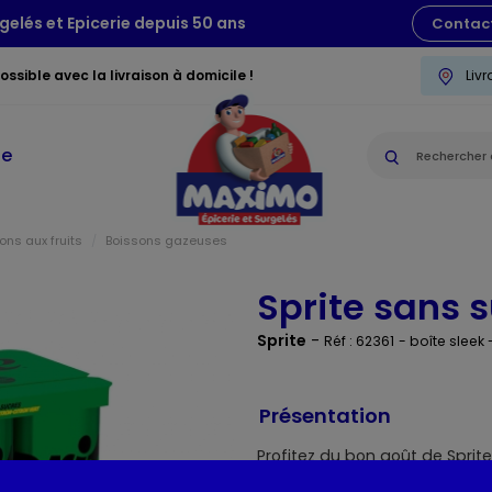
gelés et Epicerie depuis 50 ans
Contac
ssible avec la livraison à domicile !
Liv
ie
ons aux fruits
Boissons gazeuses
Sprite sans 
Sprite
-
Réf : 62361
- boîte sleek 
Présentation
Profitez du bon goût de Sprite
rafraîchissante, pétillante et