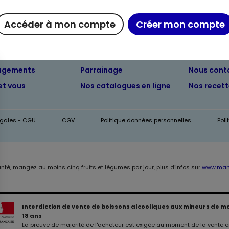
Accéder à mon compte
Créer mon compte
ue chez Maximo
Maxicado
Nous rejoi
agements
Parrainage
Nous cont
et vous
Nos catalogues en ligne
Nos recet
égales - CGU
CGV
Politique données personnelles
Pol
anté, mangez au moins cinq fruits et légumes par jour, plus d’infos sur
www.mang
Interdiction de vente de boissons alcooliques aux mineurs de m
18 ans
La preuve de majorité de l'acheteur est exigée au moment de la vente en