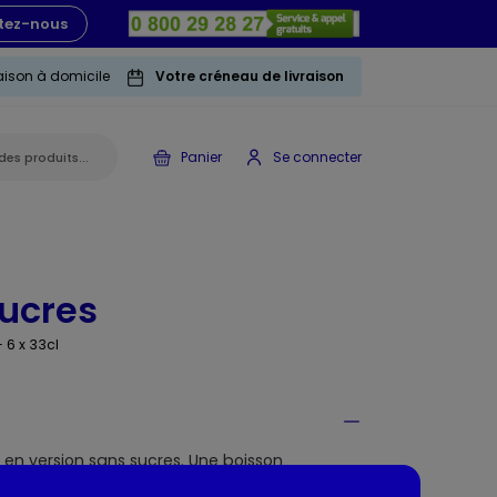
tez-nous
raison à domicile
Votre créneau de livraison
Panier
Se connecter
sucres
- 6 x 33cl
 en version sans sucres. Une boisson
 transparente aux arômes naturels de citron et