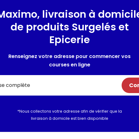
citron vert, sans conservateur
Maximo, livraison à domicil
une sensation de fraîcheur 
tous ceux qui vivent intensém
de produits Surgelés et
Epicerie
Composition / Ingrédie
Ingrédients : Ingrédients : eau 
tartrique ; correcteur d'acidit
Renseignez votre adresse pour commencer vos
aspartame, acésulfame-K, sucr
courses en ligne
Utilisation et conserva
Com
Valeurs nutritionnelles
Informations complém
*Nous collectons votre adresse afin de vérifier que la
livraison à domicile est bien disponible