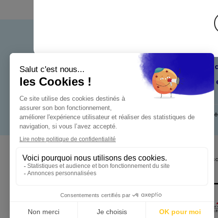
Bienven
Nos eng
Maximo 
Mentions l
Pour votre s