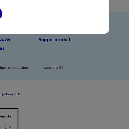
ndre
Foire aux questions
acter
Rappel produit
tes
itique des cookies
Accessibilité
erbouger.fr
oins de
 ligne.