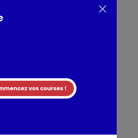
e
 Un produit peu gras (moins de 10% de
nts / Allergènes
rait de malt d'ORGE, sel, huile de tournesol,
(hydroxyde de sodium)
 BLE, extrait de malt d'ORGE
tion
mencez vos courses !
entaires