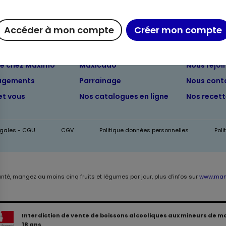
Accéder à mon compte
Créer mon compte
ue chez Maximo
Maxicado
Nous rejoi
agements
Parrainage
Nous cont
et vous
Nos catalogues en ligne
Nos recet
égales - CGU
CGV
Politique données personnelles
Pol
anté, mangez au moins cinq fruits et légumes par jour, plus d’infos sur
www.mang
Interdiction de vente de boissons alcooliques aux mineurs de m
18 ans