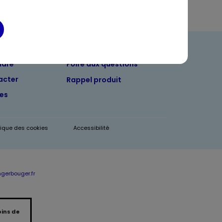
ndre
Foire aux questions
acter
Rappel produit
tes
itique des cookies
Accessibilité
erbouger.fr
oins de