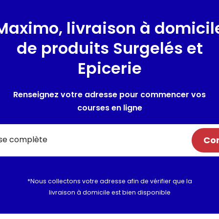
Lieu de provenance :
France
Maximo, livraison à domicil
Sans conservateur ni colorant
matières grasses)
de produits Surgelés et
Epicerie
Composition / Ingrédie
Ingrédients : Farine de BLÉ, ext
Renseignez votre adresse pour commencer vos
levure, correcteur d'acidité 
courses en ligne
Allergènes :
GLUTEN : Farine de
Utilisation et conserva
Com
Valeurs nutritionnelles
*Nous collectons votre adresse afin de vérifier que la
Informations complém
livraison à domicile est bien disponible