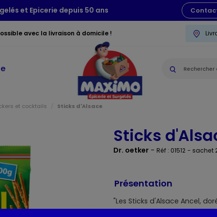
gelés et Epicerie depuis 50 ans
Contac
ssible avec la livraison à domicile !
Liv
ie
kers et cocktails
Sticks d'Alsace
Sticks d'Alsa
Dr. oetker
-
Réf : 01512
- sachet
Présentation
"Les Sticks d'Alsace Ancel, dor
inimitable ! Un format 200g à