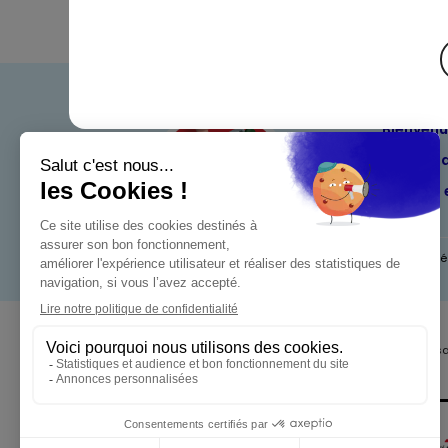
Bienven
Nos eng
Maximo 
Mentions l
Pour votre s