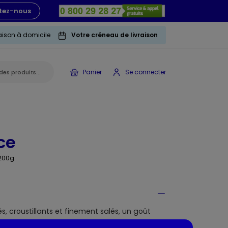
tez-nous
raison à domicile
Votre créneau de livraison
Panier
Se connecter
ce
 200g
és, croustillants et finement salés, un goût
 partager en famille ou entre amis