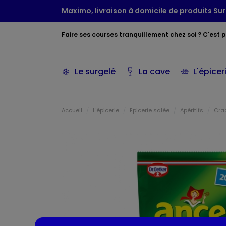
Maximo, livraison à domicile de produits Sur
Faire ses courses tranquillement chez soi ? C'est po
Le surgelé
La cave
L'épicer
Accueil
L'épicerie
Epicerie salée
Apéritifs
Crac