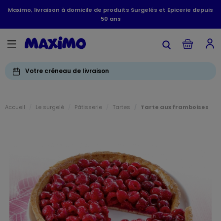
Maximo, livraison à domicile de produits Surgelés et Epicerie depuis
50 ans
Votre créneau de livraison
Accueil
Le surgelé
Pâtisserie
Tartes
Tarte aux framboises