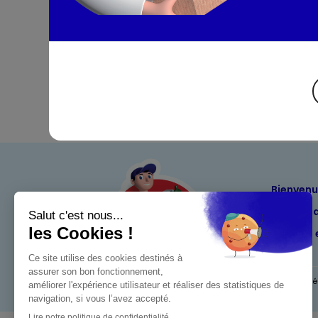
Bienven
Nos eng
Maximo 
Mentions l