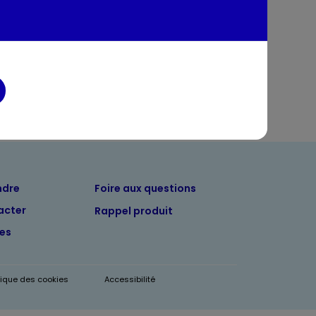
entaires
ndre
Foire aux questions
acter
Rappel produit
tes
itique des cookies
Accessibilité