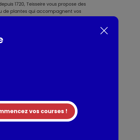
epuis 1720, Teisseire vous propose des
 ou de plantes qui accompagnent vos
 sans sucre. De l'emblématique Grenadine
écouvrez les parfums incontournables des nos
cre, pour un maximum de plaisir avec zéro
e
eables de matières grasses, d'acides gras
nts / Allergènes
concentré 10%, agent de charge : polydextrose,
ômes naturels de citron et de citron vert avec
ssissant : gomme xanthane, édulcorants :
mencez vos courses !
assium, conservateur : sorbate de potassium.
tion