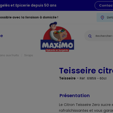
gelés et Epicerie depuis 50 ans
Contac
ssible avec la livraison à domicile !
Liv
ie
ons aux fruits
Sirops
Teisseire cit
Teisseire
-
Réf : 61859
- 60cl
Présentation
Le Citron Teisseire Zero sucre
rafraîchissantes et vous gara