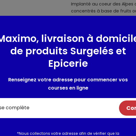
Implanté au coeur des Alpes d
concentrés à base de fruits
moments de partage, le tout
aux parfums plus raffinés, d
boissons concentrées sans su
Maximo, livraison à domicil
calorie
de produits Surgelés et
Contient des quantités néglig
Epicerie
saturés et de protéines
Composition / Ingrédie
Renseignez votre adresse pour commencer vos
courses en ligne
Eau, jus de citron à base de 
acidifiant : acide citrique, ar
autres arômes naturels, épai
Com
sucralose, acésulfame de pot
Utilisation et conserva
*Nous collectons votre adresse afin de vérifier que la