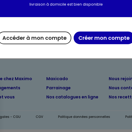
livraison à domicile est bien disponible
Valeurs nutritionnelles
Informations complém
Accéder à mon compte
Créer mon compte
ue chez Maximo
Maxicado
Nous rejoi
agements
Parrainage
Nous cont
et vous
Nos catalogues en ligne
Nos recet
égales - CGU
CGV
Politique données personnelles
Pol