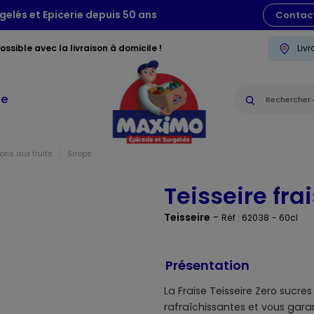
gelés et Epicerie depuis 50 ans
Contac
ssible avec la livraison à domicile !
Liv
ie
ons aux fruits
Sirops
Teisseire fra
Teisseire
-
Réf : 62038
- 60cl
Présentation
La Fraise Teisseire Zero sucre
rafraîchissantes et vous gara