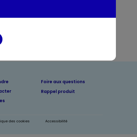
entaires
ndre
Foire aux questions
acter
Rappel produit
tes
itique des cookies
Accessibilité