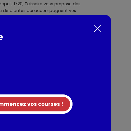
epuis 1720, Teisseire vous propose des
 ou de plantes qui accompagnent vos
 sans sucre. De l'emblématique Grenadine
écouvrez les parfums incontournables des nos
cres, pour un maximum de plaisir avec zéro
e
eables de matières grasses, d'acides gras
nts / Allergènes
concentré 10%, agent de charge : polydextrose,
ncentré de carotte pourpre, colorant :
paississant : gomme xanthane, édulcorants :
mencez vos courses !
assium, conservateur : sorbate de potassium.
tion