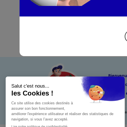
Bienven
Nos eng
Maximo 
Mentions l