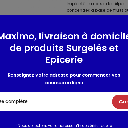
Implanté au coeur des Alpes d
concentrés à base de fruits
moments de partage, le tout
aux parfums plus raffinés, d
boissons concentrées sans su
Maximo, livraison à domicil
calorie.
de produits Surgelés et
Contient des quantités néglig
Epicerie
saturés et de protéines.
Composition / Ingrédie
Renseignez votre adresse pour commencer vos
courses en ligne
Eau, jus de fraise à base de 
acidifiant : acide citrique, co
caramel ordinaire, arômes, é
Com
sucralose, acésulfame de pot
Utilisation et conserva
*Nous collectons votre adresse afin de vérifier que la