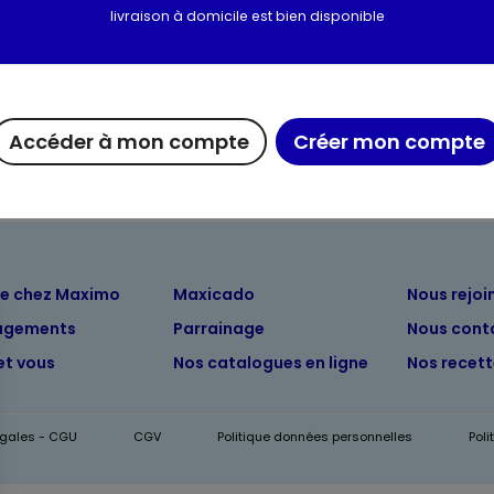
livraison à domicile est bien disponible
Valeurs nutritionnelles
Informations complém
Accéder à mon compte
Créer mon compte
ue chez Maximo
Maxicado
Nous rejoi
agements
Parrainage
Nous cont
et vous
Nos catalogues en ligne
Nos recet
égales - CGU
CGV
Politique données personnelles
Pol