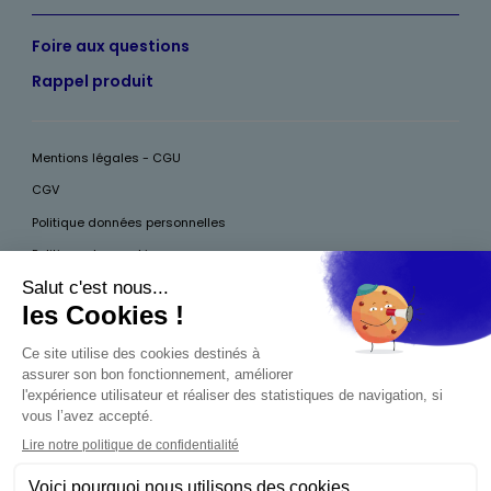
Foire aux questions
Rappel produit
Mentions légales - CGU
CGV
Politique données personnelles
Politique des cookies
Accessibilité
Pour votre santé, mangez au moins cinq fruits et légumes par jour, plus
d’infos sur
www.mangerbouger.fr
Interdiction de vente de boissons alcooliques
aux mineurs de moins de 18 ans