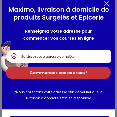
Maximo, livraison à domicile de
Composition / Ingrédients / Allergènes
produits Surgelés et Epicerie
Gorge de porc*, foie de porc*, eau,
oeufs
en poudre, sel,
protéines de
lait
, piment d'Espelette (0.75%), oignons,
épices et plantes aromatiques. *Origine UE
Renseignez votre adresse pour
Allergènes :
oeufs, lait
commencer vos courses en ligne
Utilisation et conservation
Valeurs nutritionnelles
Commencez vos courses !
Informations complémentaires
*Nous collectons votre adresse afin de vérifier que la
livraison à domicile est bien disponible