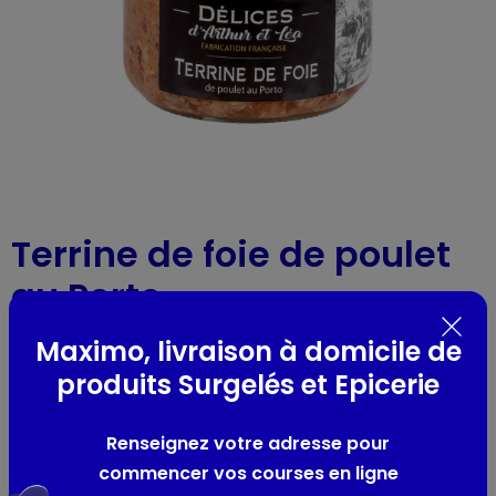
Terrine de foie de poulet
au Porto
Réf : 51432
- 180g
Maximo, livraison à domicile de
produits Surgelés et Epicerie
Présentation
Renseignez votre adresse pour
-
commencer vos courses en ligne