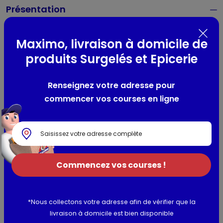
Présentation
Ce thon albacore Label Rouge, de qualité supérieure vous
ravira par son goût et sa texture unique. Le nom du bateau
Maximo, livraison à domicile de
est indiqué sur chaque boîte, gage d'une transparence
produits Surgelés et Epicerie
totale.
Renseignez votre adresse pour
Composition / Ingrédients / Allergènes
commencer vos courses en ligne
THON albacore, eau, sel.
Allergènes :
poisson
Utilisation et conservation
Commencez vos courses !
Valeurs nutritionnelles
Informations complémentaires
*Nous collectons votre adresse afin de vérifier que la
livraison à domicile est bien disponible