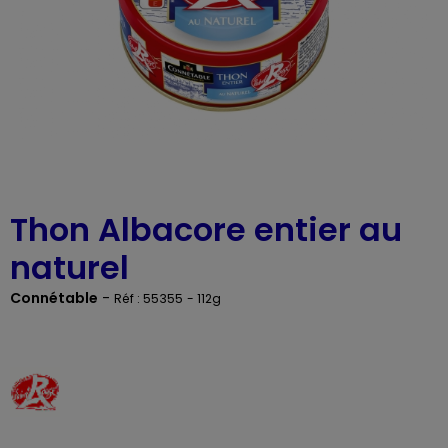
Thon Albacore entier au
naturel
Connétable
-
Réf : 55355
- 112g