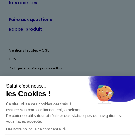
Nos recettes
Foire aux questions
Rappel produit
Mentions légales - CGU
CGV
Politique données personnelles
Politique des cookies
Accessibilité
Pour votre santé, mangez au moins cinq fruits et légumes par jour, plus
d’infos sur
www.mangerbouger.fr