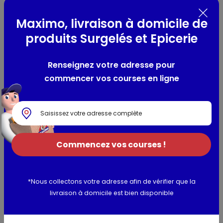
récoltées à maturité... Mis en brique en moins de 48h pour
Maximo, livraison à domicile de
préserver toute la saveur de la tomate d'été jusque chez
vous.
produits Surgelés et Epicerie
Composition / Ingrédients / Allergènes
Renseignez votre adresse pour
commencer vos courses en ligne
tomates fraîches, correcteur d'acidité : acide citrique.
Utilisation et conservation
Valeurs nutritionnelles
Commencez vos courses !
Informations complémentaires
*Nous collectons votre adresse afin de vérifier que la
livraison à domicile est bien disponible