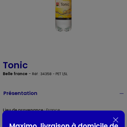
Tonic
Belle france
-
Réf : 34358
- PET 1,5L
Présentation
Lieu de provenance :
France
Maximo, livraison à domicile de