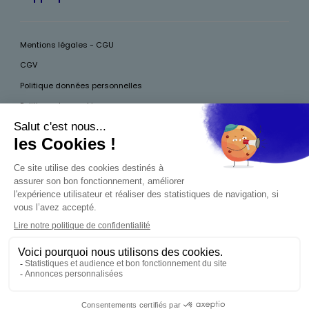
Mentions légales - CGU
CGV
Politique données personnelles
Politique des cookies
Accessibilité
Pour votre santé, mangez au moins cinq fruits et légumes par jour, plus
d’infos sur
www.mangerbouger.fr
Interdiction de vente de boissons alcooliques
aux mineurs de moins de 18 ans
La preuve de majorité de l'acheteur est exigée au
moment de la vente en ligne. CODE DE LA SANTÉ
PUBLIQUE, ART.L.3342-1 ET L.3353-3
0,00 €