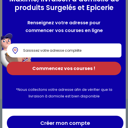
Composition / Ingrédients / Allergènes
produits Surgelés et Epicerie
Eau gazéifiée, sucre, acidifiant : acide citrique, arôme
naturel, quinine.
Renseignez votre adresse pour
commencer vos courses en ligne
Utilisation et conservation
Valeurs nutritionnelles
Informations complémentaires
Commencez vos courses !
*Nous collectons votre adresse afin de vérifier que la
livraison à domicile est bien disponible
Créer mon compte