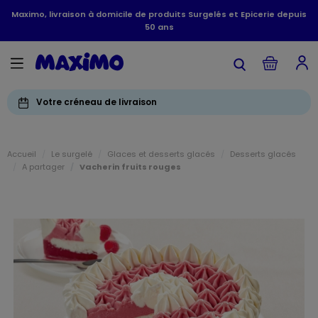
Maximo, livraison à domicile de produits Surgelés et Epicerie depuis
50 ans
Votre créneau de livraison
Accueil
Le surgelé
Glaces et desserts glacés
Desserts glacés
A partager
Vacherin fruits rouges