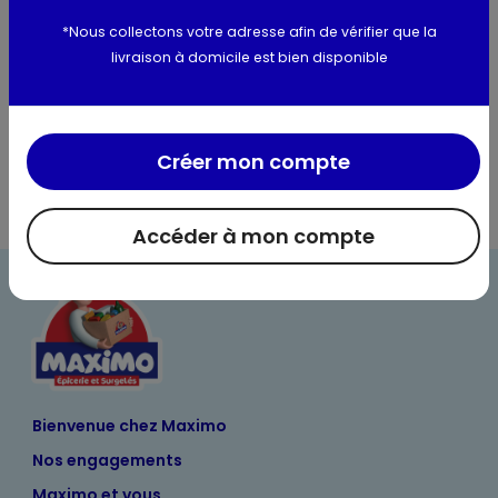
*Nous collectons votre adresse afin de vérifier que la
Utilisation et conservation
livraison à domicile est bien disponible
Valeurs nutritionnelles
Créer mon compte
Accéder à mon compte
Bienvenue chez Maximo
Nos engagements
Maximo et vous