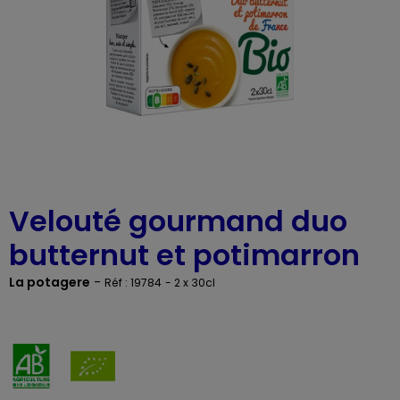
Velouté gourmand duo
butternut et potimarron
La potagere
-
Réf : 19784
- 2 x 30cl