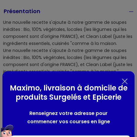
Présentation
Une nouvelle recette s'ajoute à notre gamme de soupes
inédites : Bio, 100% végétales, locales (les légumes qui les
composent sont d'origine FRANCE), et Clean Label (juste les
ingrédients essentiels, cuisinés "comme à la maison.
Une nouvelle recette s'ajoute à notre gamme de soupes
inédites : Bio, 100% végétales, locales (les légumes qui les
composent sont d'origine FRANCE), et Clean Label (juste les
ingrédients essentiels, cuisinés "comme à la maison."
Notre recette est sans conservateur conformément à la
règlementation, ni additif
Maximo, livraison à domicile de
produits Surgelés et Epicerie
Composition / Ingrédients / Allergènes
Renseignez votre adresse pour
Légumes* 60% (courge Butternut* 27%, carottes* 12%,
commencer vos courses en ligne
pommes de terre* 9,6%, oignons* 6%, potimarron* 5,4%),
eau, lait de coco* (extrait de coco*, eau) 3,5%, sel, ail*,
muscade*, cumin*. *issu de l'agriculture biologique