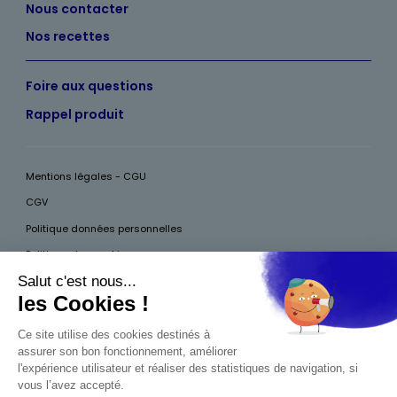
Nous contacter
Nos recettes
Foire aux questions
Rappel produit
Mentions légales - CGU
CGV
Politique données personnelles
Politique des cookies
Accessibilité
Pour votre santé, mangez au moins cinq fruits et légumes par jour, plus
d’infos sur
www.mangerbouger.fr