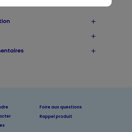
tion
entaires
ndre
Foire aux questions
acter
Rappel produit
tes