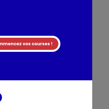
apporter son supplément d'âme à chaque
est la touche qui réveille et révèle la beauté
vité qui exacerbe le goût, accroît le plaisir et
xigeants... Les produits Maille® invitent à un
veurs. Avec comme passagers de choix : le
ail, l'art de la nuance et le raffinement. Pour
 l'univers Maille®, rendez-vous dans nos
mencez vos courses !
écouvrez notre gamme de vinaigres et
aigre de Cidre adouci au jus de pomme
ouci au jus de raison concentré, Vinaigre
ours au Vinaigre Balsamique de Modène ainsi
lle.com.
nts / Allergènes
blanc 97%, arôme naturel, conservateur :