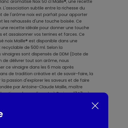
lanc aromatisé Noix 50 cl Maille®, une recette
 L'association subtile entre la richesse du
ût de l'arôme noix est parfait pour apporter
 et les rehaussés d'une touche boisée. Ce
e une recette idéale pour donner une touche
et assaisonner vos terrines et farces. Ce
é noix Maille® est disponible dans une
 recyclable de 500 ml. Selon la
s vinaigres sont dispensés de DDM (Date de
in de délivrer tout son arôme, nous
ce vinaigre dans les 6 mois après
ans de tradition créative et de savoir-faire, la
la passion d'explorer les saveurs et de faire
 Fondée par Antoine-Claude Maille, maître
re boutique de condiments à Paris en 1747, où
e de ses moutardes aromatisées. Il devient
 de la cour du roi Louis XV et accède ainsi à la
e
ivité cultivée depuis près de 3 siècles, les
conçoivent chaque recette comme une oeuvre
: explorer, sélectionner et associer les