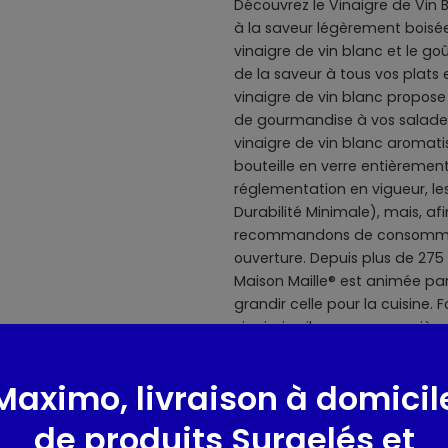
Découvrez le Vinaigre de Vin B
à la saveur légèrement boisée.
vinaigre de vin blanc et le go
de la saveur à tous vos plats
vinaigre de vin blanc propos
de gourmandise à vos salades 
vinaigre de vin blanc aromatis
bouteille en verre entièrement
réglementation en vigueur, le
Durabilité Minimale), mais, af
recommandons de consommer 
ouverture. Depuis plus de 275 
Maison Maille® est animée par 
grandir celle pour la cuisine.
vinaigrier, il ouvre sa premiè
l'on peut découvrir la richess
ensuite le fournisseur officiel
Maximo, livraison à domicil
célébrité. Héritiers d'une créat
chefs de la Maison Maille® 
de produits Surgelés et
d'art culinaire. Leur obsession 