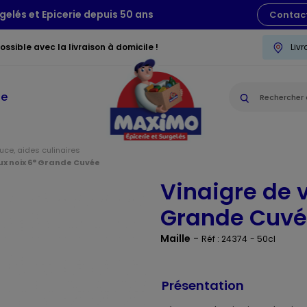
gelés et Epicerie depuis 50 ans
Contac
ssible avec la livraison à domicile !
Liv
ie
ce, aides culinaires
aux noix 6° Grande Cuvée
Vinaigre de v
Grande Cuv
Maille
-
Réf : 24374
- 50cl
Présentation