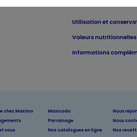
Allergènes :
Disulfites
Utilisation et conserva
Valeurs nutritionnelles
Informations complém
ue chez Maximo
Maxicado
Nous rejoi
agements
Parrainage
Nous cont
et vous
Nos catalogues en ligne
Nos recet