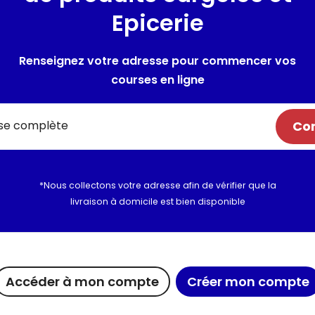
meilleurs ingrédients pour 
Epicerie
recette. Le condiment Maille® 
d'un plat. Une touche de créati
Renseignez votre adresse pour commencer vos
comble les gourmets les plus e
voyage dans le monde des sa
courses en ligne
savoir-faire, la passion du dét
une expérience immersive dans
Com
boutiques à Paris et Dijon. D
spécialités au vinaigre : Vin
concentré, Vinaigre de Vin ad
Balsamique de Modène et vel
*Nous collectons votre adresse afin de vérifier que la
que nos recettes sur www.mai
livraison à domicile est bien disponible
Lieu de provenance :
France
Composition / Ingrédie
Accéder à mon compte
Créer mon compte
Ingrédients : vinaigre de vin 
DISULFITE de potassium.