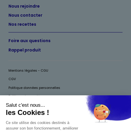
Nous rejoindre
Nous contacter
Nos recettes
Foire aux questions
Rappel produit
Mentions légales - CGU
CGV
Politique données personnelles
Politique des cookies
Accessibilité
Pour votre santé, mangez au moins cinq fruits et légumes par jour, plus
d’infos sur
www.mangerbouger.fr