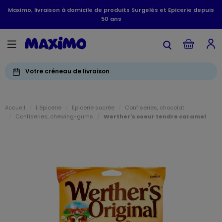
Maximo, livraison à domicile de produits Surgelés et Epicerie depuis
50 ans
Votre créneau de livraison
Accueil
L'épicerie
Epicerie sucrée
Confiseries, chocolat
Confiseries, chewing-gums
Werther's coeur tendre caramel