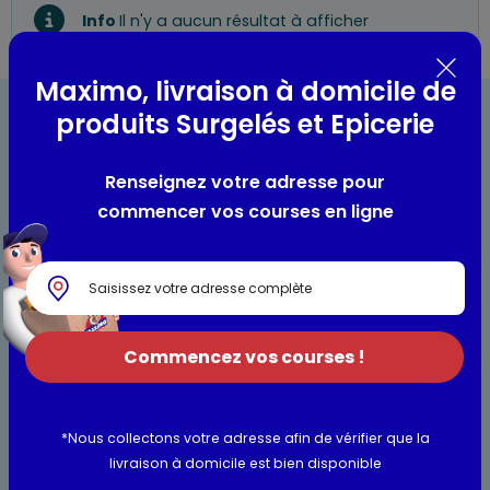
Info
Il n'y a aucun résultat à afficher
Maximo, livraison à domicile de
produits Surgelés et Epicerie
Renseignez votre adresse pour
commencer vos courses en ligne
Bienvenue chez Maximo
Nos engagements
Maximo et vous
Commencez vos courses !
Maxicado
Parrainage
*Nous collectons votre adresse afin de vérifier que la
Nos catalogues en ligne
livraison à domicile est bien disponible