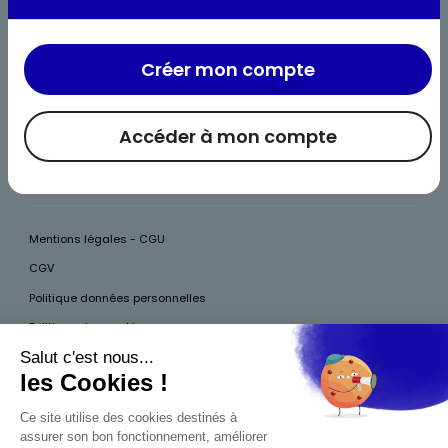
Nous rejoindre
Nous contacter
Créer mon compte
Nos recettes
Accéder à mon compte
Foire aux questions
Rappel produit
Mentions légales - CGU
CGV
Politique données personnelles
Politique des cookies
Accessibilité
Pour votre santé, mangez au moins cinq fruits et légumes par jour, plus
d’infos sur
www.mangerbouger.fr