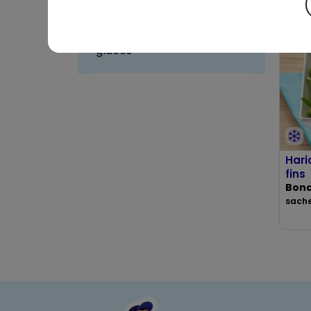
Glaces et desserts
glacés
Hari
fins
Bond
sache