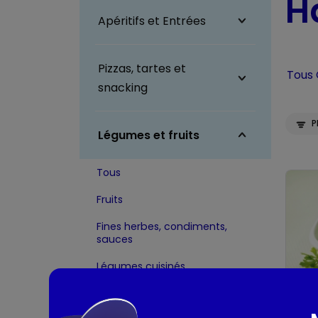
Ha
Apéritifs et Entrées
Pizzas, tartes et
Tous
snacking
P
Légumes et fruits
Tous
Fruits
Fines herbes, condiments,
sauces
Légumes cuisinés,
accompagnements
Peti
Mélanges de légumes