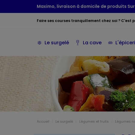
Maximo, livraison à domicile de produits Sur
Faire ses courses tranquillement chez soi ? C'est po
Le surgelé
La cave
L'épicer
Accueil
Le surgelé
Légumes et fruits
Légumes na