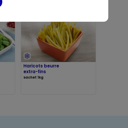
Haricots beurre
extra-fins
sachet 1kg