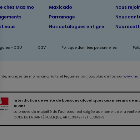
ue chez Maximo
Maxicado
Nous rejoi
agements
Parrainage
Nous cont
et vous
Nos catalogues en ligne
Nos recet
égales - CGU
CGV
Politique données personnelles
Pol
anté, mangez au moins cinq fruits et légumes par jour, plus d’infos sur
www.mang
Interdiction de vente de boissons alcooliques aux mineurs de m
18 ans
La preuve de majorité de l'acheteur est exigée au moment de la vente en
CODE DE LA SANTÉ PUBLIQUE, ART.L.3342-1 ET L.3353-3