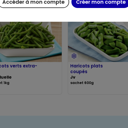
Accéder à mon compte
Créer mon compte
cots verts extra-
Haricots plats
coupés
uelle
Jv
t 1kg
sachet 600g