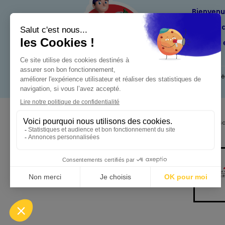
Bienven
Nos eng
Maximo 
Mentions l
Pour votre s