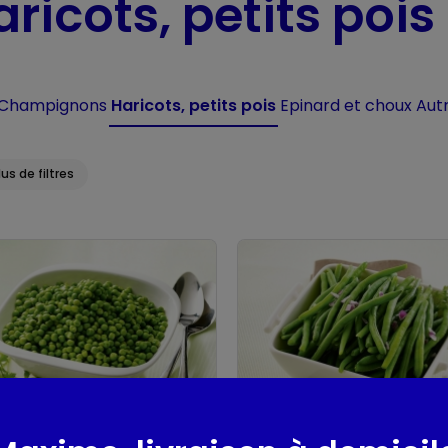
ricots, petits pois
Champignons
Haricots, petits pois
Epinard et choux
Aut
lus de filtres
ts pois doux
Haricots verts extra-