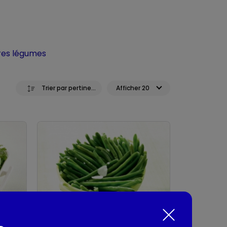
res légumes
Trier par pertinence
Afficher 20
Haricots verts très