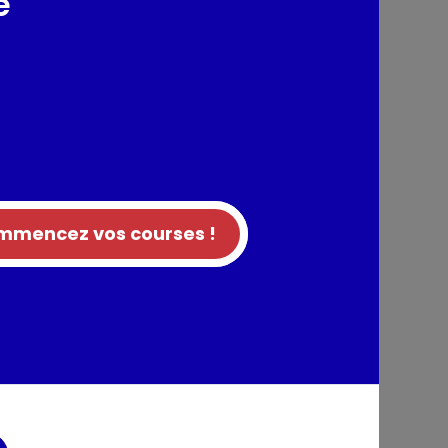
e
fins
sachet 2,5kg
mencez vos courses !
Haricots verts très fins
sachet 600g