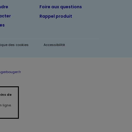
ndre
Foire aux questions
acter
Rappel produit
tes
itique des cookies
Accessibilité
erbouger.fr
oins de
 ligne.