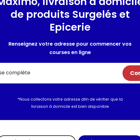
Maximo, livraison à domicil
a-fins
fins
eillette du
La cueillette du
de produits Surgelés et
nier
jardinier
t 1kg
sachet 1kg
Epicerie
Renseignez votre adresse pour commencer vos
courses en ligne
Com
*Nous collectons votre adresse afin de vérifier que la
cots verts très
Petits pois
livraison à domicile est bien disponible
sachet 600g
eillette du
nier
t 1kg