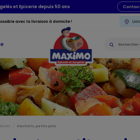
gelés et Epicerie depuis 50 ans
Contac
ssible avec la livraison à domicile !
Liv
ie
tures
Haricots, petits pois