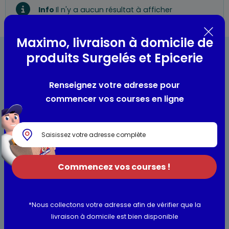
Info
Il n'y a aucun résultat à afficher
Maximo, livraison à domicile de
produits Surgelés et Epicerie
Renseignez votre adresse pour
commencer vos courses en ligne
Bienvenue chez Maximo
Nos engagements
Maximo et vous
Commencez vos courses !
Maxicado
Parrainage
*Nous collectons votre adresse afin de vérifier que la
Nos catalogues en ligne
livraison à domicile est bien disponible