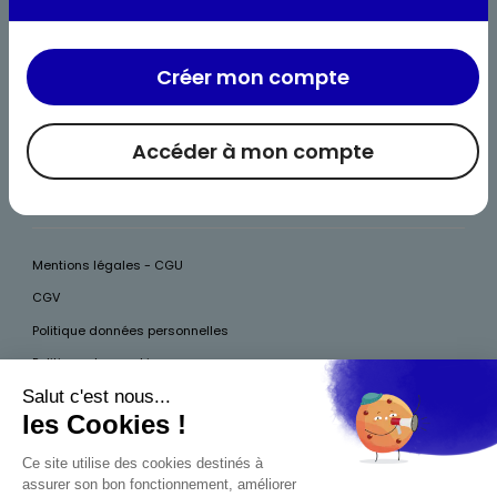
Nous rejoindre
Nous contacter
Créer mon compte
Nos recettes
Accéder à mon compte
Foire aux questions
Rappel produit
Mentions légales - CGU
CGV
Politique données personnelles
Politique des cookies
Accessibilité
Pour votre santé, mangez au moins cinq fruits et légumes par jour, plus
d’infos sur
www.mangerbouger.fr