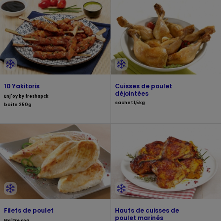
10 Yakitoris
Cuisses de poulet
déjointées
Enj'oy by freshapck
sachet 1,5kg
boîte 250g
Filets de poulet
Hauts de cuisses de
poulet marinés
Maître coq