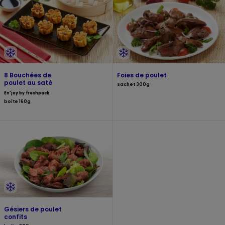
8 Bouchées de
Foies de poulet
poulet au saté
sachet 300g
En'joy by freshpack
boîte 160g
Gésiers de poulet
confits