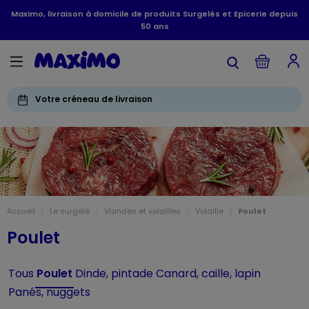
Maximo, livraison à domicile de produits Surgelés et Epicerie depuis
50 ans
Votre créneau de livraison
Accueil
Le surgelé
Viandes et volailles
Volaille
Poulet
Poulet
Tous
Poulet
Dinde, pintade
Canard, caille, lapin
Panés, nuggets