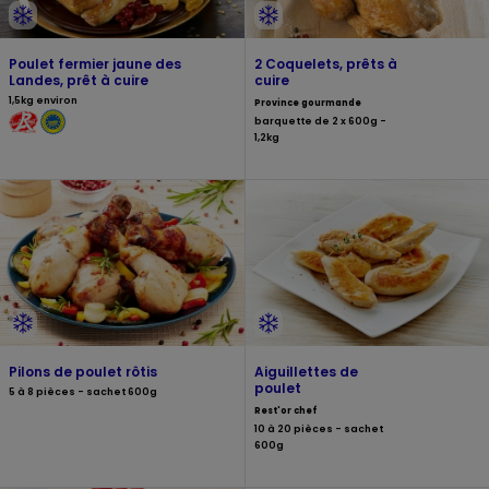
Poulet fermier jaune des
2 Coquelets, prêts à
Landes, prêt à cuire
cuire
1,5kg environ
Province gourmande
barquette de 2 x 600g -
1,2kg
Pilons de poulet rôtis
Aiguillettes de
poulet
5 à 8 pièces - sachet 600g
Rest'or chef
10 à 20 pièces - sachet
600g