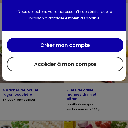
Petite poule, prête à cuire
Cuisses de cailles
*Nous collectons votre adresse afin de vérifier que la
marinées à la
Ramon
livraison à domicile est bien disponible
provençale
1,1kg environ
La caille des vosges
sachet 200g
Créer mon compte
Accéder à mon compte
4 Hachés de poulet
Filets de caille
façon bouchère
marinés thym et
citron
4 x 120g - sachet 480g
La caille des vosges
sachet sous vide 200g