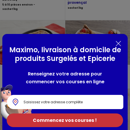
provençal
5 à 10 pièces environ -
sachet 1kg
sachet 1kg
Maximo, livraison à domicile de
produits Surgelés et Epicerie
2 Filets de poulet fermier
2 Cuisses de poulet fermier
Renseignez votre adresse pour
sachet sous vide 280g
sachet sous vide 600g
commencer vos courses en ligne
Commencez vos courses !