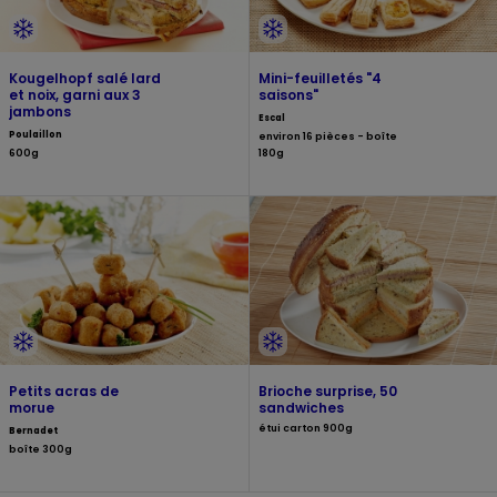
Kougelhopf salé lard
Mini-feuilletés "4
et noix, garni aux 3
saisons"
jambons
Escal
Poulaillon
environ 16 pièces - boîte
600g
180g
Petits acras de
Brioche surprise, 50
morue
sandwiches
étui carton 900g
Bernadet
boîte 300g