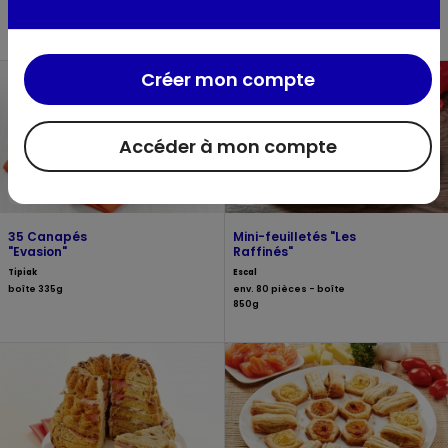
Mfp poulaillon
La dieppoise
sachet 750g
boîte 240g
Créer mon compte
Accéder à mon compte
35 Canapés
Mini-feuilletés "Les
"Evasion"
Raffinés"
Tipiak
Escal
boîte 335g
env. 80 pièces - boîte
850g