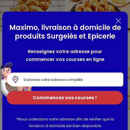
Maximo, livraison à domicile de
produits Surgelés et Epicerie
20 Mini-feuilletés
24 Gougères à
saucisse moutarde
l'emmental
boîte 350g
Mix'buffet
Renseignez votre adresse pour
boîte 215g
commencer vos courses en ligne
Commencez vos courses !
Pain surprise
Cake au fromage de
*Nous collectons votre adresse afin de vérifier que la
"Coffre" aux
chèvre, courgettes
céréales, 40 toasts
et tomates
livraison à domicile est bien disponible