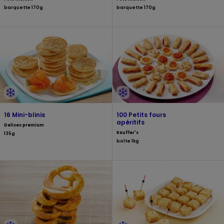
barquette 170g
barquette 170g
16 Mini-blinis
100 Petits fours
apéritifs
Delices premium
Kauffer's
135g
boîte 1kg