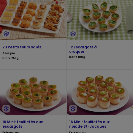
20 Petits fours salés
12 Escargots à
croquer
Cocagne
boîte 100g
boîte 253g
16 Mini-feuilletés aux
16 Mini-feuilletés aux
escargots
noix de St-Jacques
Fete maison
Fete maison