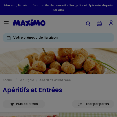
Maximo, livraison à domicile de produits Surgelés et Epicerie depuis
50 ans
Votre créneau de livraison
Accueil
Le surgelé
Apéritifs et Entrées
Apéritifs et Entrées
Plus de filtres
Trier par pertinence