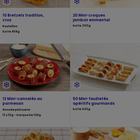
10 Bretzels tradition,
20 Mini-croques
crus
jambon emmental
boîte 200g
Poulaillon
boîte 868g
12 Mini-cannelés au
50 Mini-feuilletés
parmesan
apéritifs gourmands
boîte 645g
Gironde pâtisserie
12 x 10g - barquette 120g