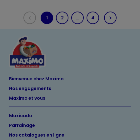
1
2
…
4
(current)
Bienvenue chez Maximo
Nos engagements
Maximo et vous
Maxicado
Parrainage
Nos catalogues en ligne