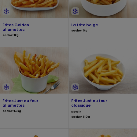
Frites Golden
La frite belge
allumettes
sachet 1kg
sachet 1kg
Frites Just au four
Frites Just au four
allumettes
classique
sachet 1,6kg
Mccain
sachet 810g