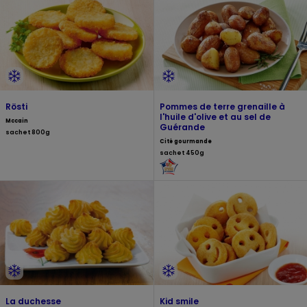
Rösti
Pommes de terre grenaille à
l'huile d'olive et au sel de
Mccain
Guérande
sachet 800g
Cité gourmande
sachet 450g
La duchesse
Kid smile