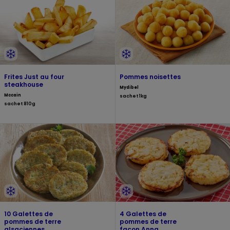
Frites Just au four
Pommes noisettes
steakhouse
Mydibel
Mccain
sachet 1kg
sachet 810g
10 Galettes de
4 Galettes de
pommes de terre
pommes de terre
alsaciennes
façon Anna