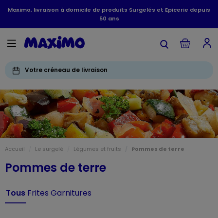
Maximo, livraison à domicile de produits Surgelés et Epicerie depuis
50 ans
Votre créneau de livraison
Accueil
Le surgelé
Légumes et fruits
Pommes de terre
Pommes de terre
Tous
Frites
Garnitures