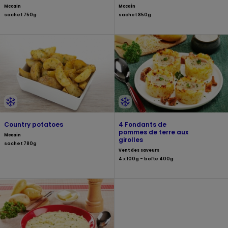
Mccain
Mccain
sachet 750g
sachet 850g
Country potatoes
4 Fondants de
pommes de terre aux
Mccain
girolles
sachet 780g
Vent des saveurs
4 x 100g - boîte 400g