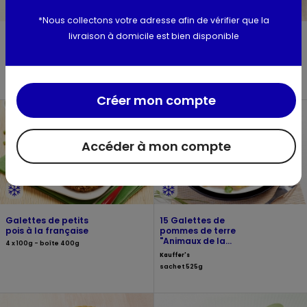
*Nous collectons votre adresse afin de vérifier que la
livraison à domicile est bien disponible
Pommes rissolées
Rösti tradition au
lard
Marquise
11er
sachet 1kg
sachet 350g
Créer mon compte
Accéder à mon compte
Galettes de petits
15 Galettes de
pois à la française
pommes de terre
"Animaux de la
4 x 100g - boîte 400g
ferme"
Kauffer's
sachet 525g