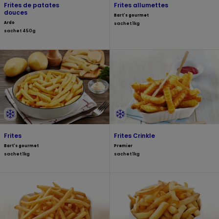
Frites de patates
Frites allumettes
douces
Bart's gourmet
Ardo
sachet 1kg
sachet 450g
Frites
Frites Crinkle
Bart's gourmet
Premier
sachet 1kg
sachet 1kg