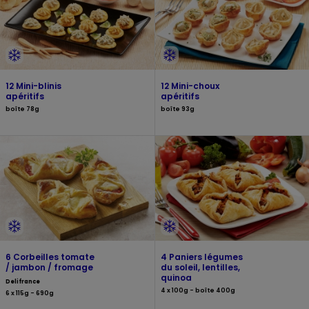
12 Mini-blinis
12 Mini-choux
apéritifs
apéritifs
boîte 78g
boîte 93g
6 Corbeilles tomate
4 Paniers légumes
/ jambon / fromage
du soleil, lentilles,
quinoa
Delifrance
4 x 100g - boîte 400g
6 x 115g - 690g