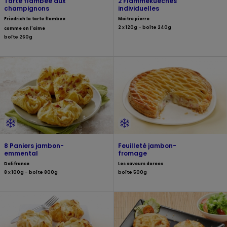
Tarte flambée aux
2 Flammekueches
champignons
individuelles
Friedrich la tarte flambee
Maitre pierre
2 x 120g - boîte 240g
comme on l'aime
boîte 260g
8 Paniers jambon-
Feuilleté jambon-
emmental
fromage
Delifrance
Les saveurs dorees
8 x 100g - boîte 800g
boîte 500g