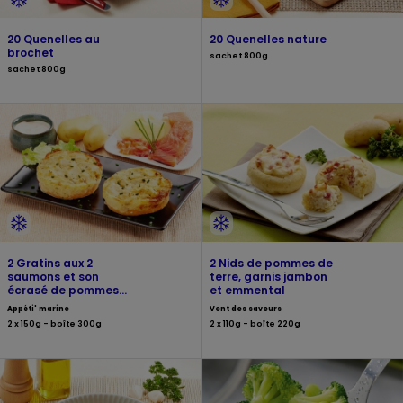
20 Quenelles au
20 Quenelles nature
brochet
sachet 800g
sachet 800g
2 Gratins aux 2
2 Nids de pommes de
saumons et son
terre, garnis jambon
écrasé de pommes
et emmental
de terre
Appéti' marine
Vent des saveurs
2 x 150g - boîte 300g
2 x 110g - boîte 220g