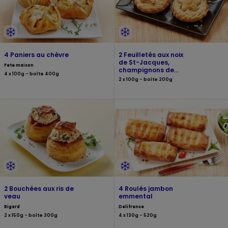
4 Paniers au chèvre
2 Feuilletés aux noix
de St-Jacques,
Fete maison
champignons de
4 x 100g - boîte 400g
Paris, Cognac fine
2 x 100g - boîte 200g
Champagne
2 Bouchées aux ris de
4 Roulés jambon
veau
emmental
Bigard
Delifrance
2 x 150g - boîte 300g
4 x 130g - 520g