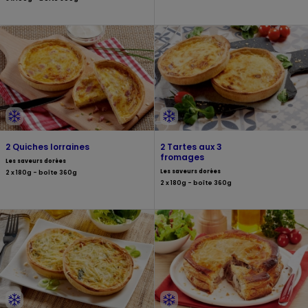
2 Quiches lorraines
2 Tartes aux 3
fromages
Les saveurs dorées
Les saveurs dorées
2 x 180g - boîte 360g
2 x 180g - boîte 360g