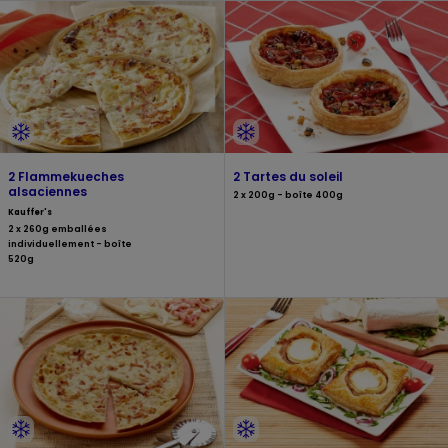
2 Flammekueches
2 Tartes du soleil
alsaciennes
2 x 200g - boîte 400g
Kauffer's
2 x 260g emballées
individuellement - boîte
520g