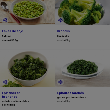
Fèves de soja
Brocolis
Patrigel
Bonduelle
sachet 300g
sachet 1kg
Epinards en
Epinards hachés
branches
galets portionnables -
galets portionnables -
sachet 1kg
sachet 1kg