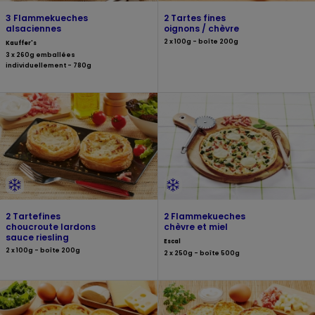
3 Flammekueches
2 Tartes fines
alsaciennes
oignons / chèvre
2 x 100g - boîte 200g
Kauffer's
3 x 260g emballées
individuellement - 780g
2 Tartefines
2 Flammekueches
choucroute lardons
chèvre et miel
sauce riesling
Escal
2 x 100g - boîte 200g
2 x 250g - boîte 500g