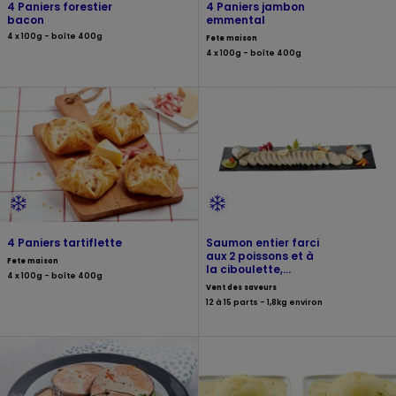
4 Paniers forestier
4 Paniers jambon
bacon
emmental
4 x 100g - boîte 400g
Fete maison
4 x 100g - boîte 400g
4 Paniers tartiflette
Saumon entier farci
aux 2 poissons et à
Fete maison
la ciboulette,
4 x 100g - boîte 400g
tranché
Vent des saveurs
12 à 15 parts - 1,8kg environ