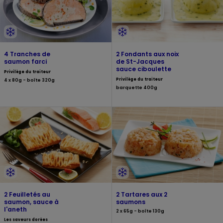
4 Tranches de
2 Fondants aux noix
saumon farci
de St-Jacques
sauce ciboulette
Privilège du traiteur
Privilège du traiteur
4 x 80g - boîte 320g
barquette 400g
2 Feuilletés au
2 Tartares aux 2
saumon, sauce à
saumons
l'aneth
2 x 65g - boîte 130g
Les saveurs dorées