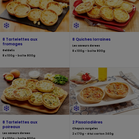
8 Tartelettes aux
8 Quiches lorraines
fromages
Les saveurs dorees
Geldelis
8 x 100g - boîte 800g
8 x 100g - boîte 800g
8 Tartelettes aux
2 Pissaladières
poireaux
Chapuis surgeles
Les saveurs dorees
2 x 170g - étui carton 340g
8 x 100g - boîte 800g