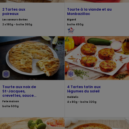
2 Tartes aux
Tourte à la viande et au
poireaux
Monbazillac
Les saveurs dorées
Bigard
2 x 180g - boîte 360g
boîte 450g
Tourte aux noix de
4 Tartes tatin aux
St-Jacques,
légumes du soleil
crevettes, sauce
Geldelis
riesling
Fete maison
4 x 80g - boîte 320g
boîte 500g