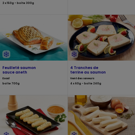
2 x 150g - boîte 300g
Feuilleté saumon
4 Tranches de
sauce aneth
terrine au saumon
Escal
Vent des saveurs
boîte 700g
4 x 60g - boîte 240g