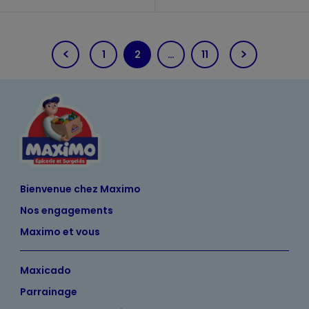
1
2
…
11
(current)
Bienvenue chez Maximo
Nos engagements
Maximo et vous
Maxicado
Parrainage