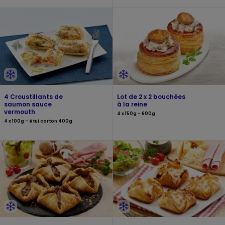
4 Croustillants de
Lot de 2 x 2 bouchées
saumon sauce
à la reine
vermouth
4 x 150g - 600g
4 x 100g - étui carton 400g