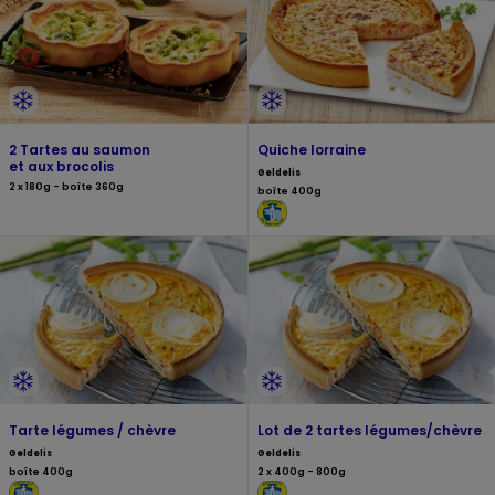
2 Tartes au saumon
Quiche lorraine
et aux brocolis
Geldelis
2 x 180g - boîte 360g
boîte 400g
Tarte légumes / chèvre
Lot de 2 tartes légumes/chèvre
Geldelis
Geldelis
boîte 400g
2 x 400g - 800g