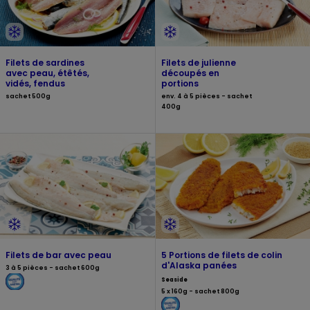
Filets de sardines
Filets de julienne
avec peau, étêtés,
découpés en
vidés, fendus
portions
sachet 500g
env. 4 à 5 pièces - sachet
400g
Filets de bar avec peau
5 Portions de filets de colin
d'Alaska panées
3 à 5 pièces - sachet 600g
Seaside
5 x 160g - sachet 800g