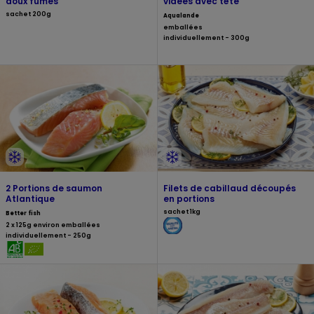
doux fumés
vidées avec tête
sachet 200g
Aqualande
emballées
individuellement - 300g
2 Portions de saumon
Filets de cabillaud découpés
Atlantique
en portions
sachet 1kg
Better fish
2 x 125g environ emballées
individuellement - 250g