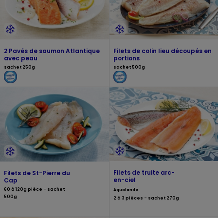
2 Pavés de saumon Atlantique
Filets de colin lieu découpés en
avec peau
portions
sachet 250g
sachet 500g
Filets de truite arc-
Filets de St-Pierre du
en-ciel
Cap
60 à 120g pièce - sachet
Aqualande
500g
2 à 3 pièces - sachet 270g