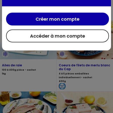
3 à 5 pièces - sachet 400g
5 à 7 pièces en sachets
individuels micro-
ondables - sachet 1kg
Créer mon compte
Accéder à mon compte
Ailes de raie
Coeurs de filets de merlu blanc
du Cap
100 à 400g pièce - sachet
1kg
4 à 5 pièces emballées
individuellement - sachet
400g