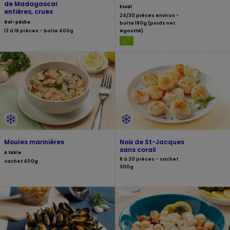
de Madagascar
Escal
entières, crues
24/30 pièces environ -
Gel-pêche
boîte 180g (poids net
12 à 16 pièces - boîte 400g
égoutté)
Moules marinières
Noix de St-Jacques
sans corail
A table
8 à 20 pièces - sachet
sachet 400g
300g