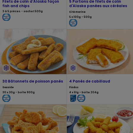
Filets de colin d'Alaska façon
5 Portions de filets de colin
fish and chips
d'Alaska panées aux céréales
3 à 5 pièces - sachet 500g
Cité marine
5 x 100g - 500g
30 Bâtonnets de poisson panés
4 Panés de cabillaud
Seaside
Findus
30 x 30g - boîte 900g
4 x 51g - boîte 204g