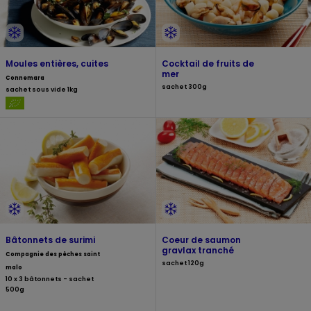
Moules entières, cuites
Cocktail de fruits de
mer
Connemara
sachet 300g
sachet sous vide 1kg
Bâtonnets de surimi
Coeur de saumon
gravlax tranché
Compagnie des pêches saint
sachet 120g
malo
10 x 3 bâtonnets - sachet
500g