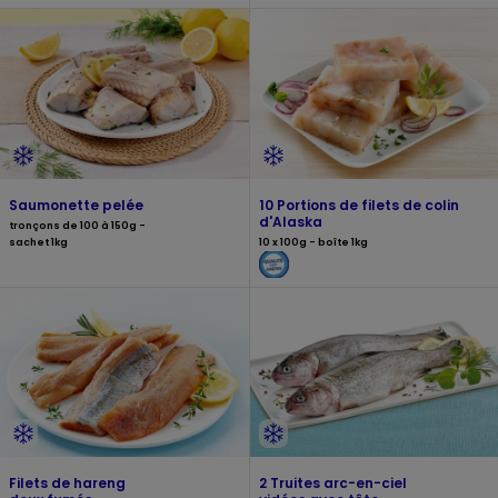
Saumonette pelée
10 Portions de filets de colin
d'Alaska
tronçons de 100 à 150g -
sachet 1kg
10 x 100g - boîte 1kg
Filets de hareng
2 Truites arc-en-ciel