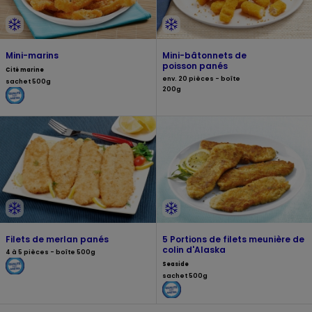
Mini-marins
Mini-bâtonnets de
poisson panés
Cité marine
env. 20 pièces - boîte
sachet 500g
200g
Filets de merlan panés
5 Portions de filets meunière de
colin d'Alaska
4 à 5 pièces - boîte 500g
Seaside
sachet 500g